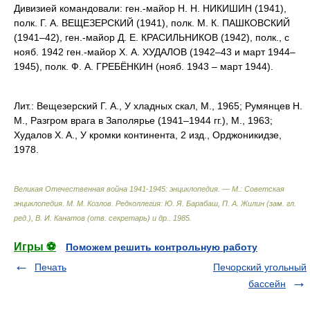
Дивизией командовали: ген.-майор Η. Η. НИКИШИН (1941),
полк. Г. А. ВЕЩЕЗЕРСКИЙ (1941), полк. М. К. ПАШКОВСКИЙ
(1941–42), ген.-майор Д. Е. КРАСИЛЬНИКОВ (1942), полк., с
нояб. 1942 ген.-майор X. А. ХУДАЛОВ (1942–43 и март 1944–
1945), полк. Ф. А. ГРЕБЁНКИН (нояб. 1943 – март 1944).
Лит.: Вещезерский Г. Α., У хладных скал, М., 1965; Румянцев Η.
Μ., Разгром врага в Заполярье (1941–1944 гг.), М., 1963;
Xудалов Χ. Α., У кромки континента, 2 изд., Орджоникидзе,
1978.
Великая Отечественная война 1941-1945: энциклопедия. — М.: Советская
энциклопедия
.
М. М. Козлов. Редколлегия: Ю. Я. Барабаш, П. А. Жилин (зам. гл.
ред.), В. И. Канатов (отв. секретарь) и др.
.
1985
.
Игры ⚽
Поможем решить контрольную работу
Печать
Печорский угольный
бассейн