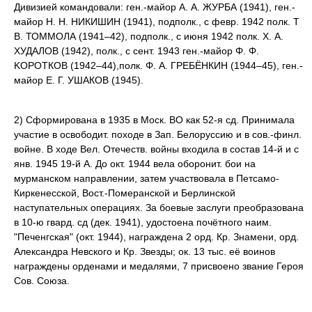
Дивизией командовали: ген.-майор А. А. ЖУРБА (1941), ген.-
майор Η. Η. НИКИШИН (1941), подполк., с февр. 1942 полк. Τ
В. ТОММОЛА (1941–42), подполк., с июня 1942 полк. X. А.
ХУДАЛОВ (1942), полк., с сент. 1943 ген.-майор Φ. Φ.
ΚΟΡΟΤКОВ (1942–44),полк. Φ. А. ГРЕБЁНКИН (1944–45), ген.-
майор Е. Г. УШАКОВ (1945).
2) Сформирована в 1935 в Моск. ВО как 52-я сд. Принимала
участие в освободит. походе в Зап. Белоруссию и в сов.-финл.
войне. В ходе Вел. Отечеств. войны входила в состав 14-й и с
янв. 1945 19-й А. До окт. 1944 вела оборонит. бои на
мурманском направлении, затем участвовала в Петсамо-
Киркенесской, Вост.-Померанской и Берлинской
наступательных операциях. За боевые заслуги преобразована
в 10-ю гвард. сд (дек. 1941), удостоена почётного наим.
"Печенгская" (окт. 1944), награждена 2 орд. Кр. Знамени, орд.
Александра Невского и Кр. Звезды; ок. 13 тыс. её воинов
награждены орденами и медалями, 7 присвоено звание Героя
Сов. Союза.